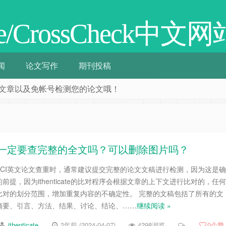
cate/CrossCheck中文网
闻
论文写作
期刊投稿
阅相关文章以及免帐号检测您的论文哦！
e查重时一定要查完整的全文吗？可以删除图片吗？
te进行SCI英文论文查重时，通常建议提交完整的论文文稿进行检测，因为这是确
提，因为ithenticate的比对程序会根据文章的上下文进行比对的，任何
比对的划分范围，增加重复内容的不确定性。 完整的文稿包括了所有的文
摘要、引言、方法、结果、讨论、结论、……
继续阅读 »
ithenticate
2年前 (2024-04-07)
4298浏览
0
个赞