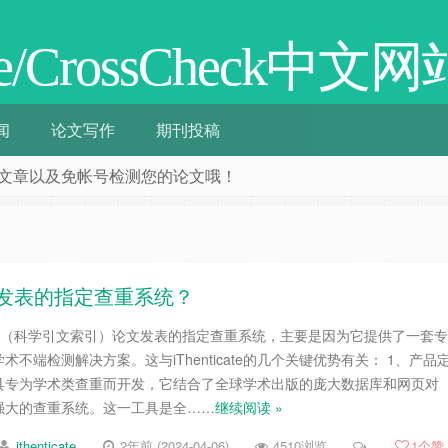
cate/CrossCheck中文网
闻
论文写作
期刊投稿
阅相关文章以及免帐号检测您的论文哦！
I论文发表的指定查重系统？
为英文SCI（科学引文索引）论文发表的指定查重系统，主要是因为它提供了一套专
不端检测解决方案。这与iThenticate的几个关键优势有关： 1、产品
e查重工具专为学术类查重而开发，它结合了全球学术出版的庞大数据库和网页对
强大的查重系统。这一工具是全……
继续阅读 »
ithenticate
2年前 (2024-04-06)
4510浏览
1
个赞