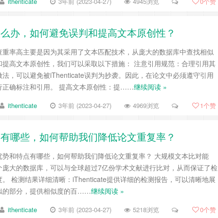
ithenticate
3年前 (2023-04-27)
4945浏览
0
个赞
重率高怎么办，如何避免误判和提高文本原创性？
重软件的查重率高主要是因为其采用了文本匹配技术，从庞大的数据库中查找相似
和提高文本原创性，我们可以采取以下措施： 注意引用规范：合理引用其
，可以避免被iThenticate误判为抄袭。因此，在论文中必须遵守引用
行正确标注和引用。 提高文本原创性：提……
继续阅读 »
ithenticate
3年前 (2023-04-27)
4969浏览
1
个赞
势和特点有哪些，如何帮助我们降低论文重复率？
重软件的优势和特点有哪些，如何帮助我们降低论文重复率？ 大规模文本比对能
e拥有一个庞大的数据库，可以与全球超过7亿份学术文献进行比对，从而保证了检
 检测结果详细清晰：iThenticate提供详细的检测报告，可以清晰地展
似的部分，提供相似度的百……
继续阅读 »
ithenticate
3年前 (2023-04-27)
5218浏览
0
个赞