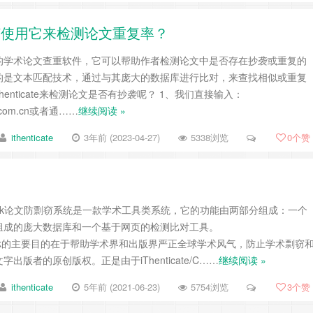
，如何使用它来检测论文重复率？
一款常用的学术论文查重软件，它可以帮助作者检测论文中是否存在抄袭或重复的
te使用的是文本匹配技术，通过与其庞大的数据库进行比对，来查找相似或重复
henticate来检测论文是否有抄袭呢？ 1、我们直接输入：
cate.com.cn或者通……
继续阅读 »
ithenticate
3年前 (2023-04-27)
5338浏览
0
个赞
rossCheck论文防剽窃系统是一款学术工具类系统，它的功能由两部分组成：一个
组成的庞大数据库和一个基于网页的检测比对工具。
rossCheck的主要目的在于帮助学术界和出版界严正全球学术风气，防止学术剽窃
出版者的原创版权。正是由于iThenticate/C……
继续阅读 »
ithenticate
5年前 (2021-06-23)
5754浏览
3
个赞