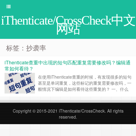
iThenticate/CrossCheck中文
网站
标签：抄袭率
iThenticate查重中出现的短句匹配重复需要修改吗？编辑通
常如何看待？
在使用iThenticate查重的时候，有发现很多的短句
甚至是单词重复，这些标记的重复需要修改吗，一
般情况下编辑是如何看待这些重复的？ 一、什么
是 iThenticate 中的短句匹配重复？ 从程序比对来
看，iThenticate 是通过文本片段比对来识别相似
内容的，只要连续字符数达到系统的最小匹配阈
Copyright © 2015-2021
iThenticate/CrossCheck
. All rights
值，并且在数据库中找到对应来源，就会……
继续
reserved.
阅读 »