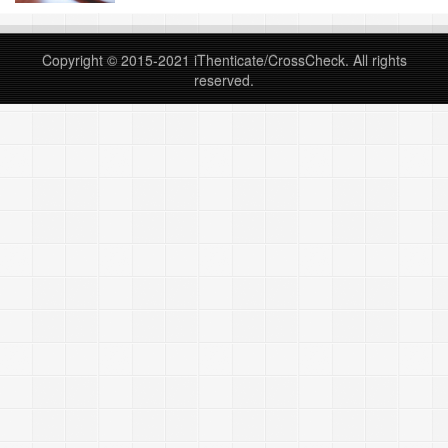
时将1 篇原文投向不同期刊；2） 除非所投期刊对
投稿有明确退稿答复，作者才有权投向他刊。 2、
表现类型：重复发表。 行为方式：作者不做任何
Copyright © 2015-2021
iThenticate/CrossCheck
. All rights
表明，把已发表的文献或者取其一部分内容权当新
reserved.
文章再次投稿到另一期刊。 违背伦理规……
继续
阅读 »