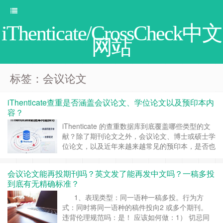
iThenticate/CrossCheck中文
网站
标签：会议论文
iThenticate查重是否涵盖会议论文、学位论文以及预印本内
容？
iThenticate 的查重数据库到底覆盖哪些类型的文
献？除了期刊论文之外，会议论文、博士或硕士学
位论文，以及近年来越来越常见的预印本，是否也
在检测范围之内？ 一、iThenticate的数据库并不
局限于期刊论文 不少作者误以为 iThenticate 只用
会议论文能再投期刊吗？英文发了能再发中文吗？一稿多投
于期刊论文之间的比对，实际上这是一个较为常见
到底有无精确标准？
的误解，iThenticate 的……
继续阅读 »
1、表现类型：同一语种一稿多投。行为方
式：同时将同一语种的稿件投向2 或多个期刊。
违背伦理规范吗：是！ 应该如何做：1） 切忌同