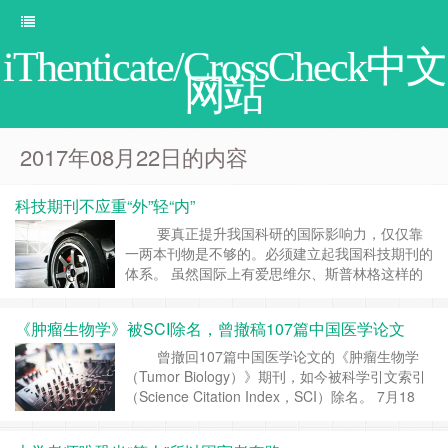
iThenticate/CrossCheck中文
网站
2017年08月22日的内容
科技期刊不应重“外”轻“内”
要真正提升我国科研的国际影响力，仅仅靠
一两本刊物是不够的。必须建立起我国科技期刊的
体系。 虽然国际上有爱思维尔、斯普林格这样的
案例，但现阶段，我们还不能把办期刊看成是纯粹
的企业行为和商业行为，还需要从国家长远战略的
《肿瘤生物学》被SCI除名，曾撤稿107篇中国医学论文
角度去考虑进行整体规划和政策上的扶持，发挥我
们的体制优势，有效地进行追赶和超越。 近日，
曾撤回107篇中国医学论文的《肿瘤生物学
四川农业大学官网上刊出一则题……
继续阅读 »
（Tumor Biology）》期刊，如今被科学引文索引
（Science Citation Index，SCI）除名。 7月18
日，Web of Science引文数据库所有者科睿唯安
(Clarivate Analytics)表示，科睿唯安期刊评审专家