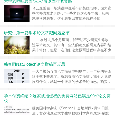
大学老师唯恐当“笨人”所以固守老套路
团队经过仔细评估，最终决定：《肿瘤生物学》
……
继续阅读 »
马云最近在一场演说中说看不起某些老师，因为这
些老师喜欢老套路，“一些老师这么多年来，从来
就没换过教案。这个教案以前这样现在还这
样。”他拿公司作对比，“如果一年不进行调整，一
年不进行思考，愿景不能变，一年不调整我们可能
研究生第一篇学术论文常犯问题总结
就没了。”有人认为马云有鄙视老师之嫌，而作为
教师队伍一分子的老文则认为马云说的很中肯、很
在过去几个月里面，我帮助不少研究生修改
在理。老文前不久分析过大学老师为什么喜欢守旧
过学术论文。其中有一些人的论文的研究内容和结
和怀旧，也招……
继续阅读 »
果非常好，但是，在他们论文撰写过程中存在不少
问题。抽空把这些问题总结一下，希望将来研究生
们能够避免这些问题，提高科研论文写作效率。
韩春雨NatBiotech论文撤稿再反思
摘要与结论几乎重合 这一条是我见过研究生论文
中最常出现的事情，很多情况下，他们论文中
一大早被韩春雨论文撤稿申明刷屏，一年多的争论
摘……
继续阅读 »
终于落下帷幕了。就韩春雨论文撤稿，我个人觉得
没有什么，就是一个正常的学术争论而已。确实，
全世界每年有好几百篇学术论文由于各种原因而被
撤稿。另外，在2012年以前，每年论文被撤稿数
学术付费终结？这家被指侵权的免费网站已满足99%论文需
量一直都是美国最多，中国这几年才超越美国，如
求
下表所示。 然而，就韩春雨事件，个人觉得有几
个需要再反思的事项，希望将来不再发生这样的乌
据美国科学杂志《Science》当地时间7月26日报
龙：……
继续阅读 »
道，宾夕法尼亚大学生物数据科学家丹尼尔•希默