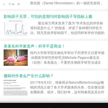
斯坦因（Daniel Himmelstein）的一项研究表明，
广受欢迎的免费学术论文下载网站Sci-Hub，可能
终结学术付费时代，学术论文的开放性获取模式将
影响因子无罪，可怕的是期刊对影响因子等指标上瘾
成为必然。 Sci-Hub自2011年由哈佛大学毕业生
亚历山大•艾尔巴科扬（Alexandra Elbaky……
继
最近南方周末发表了题为“学术杂志的评价标
续阅读 »
准到底是什么？”的报道，评述了各种期刊评价方
法。我无意批评影响因子，包括同样有评价功能的
CiteScore或者Altmetric，实际上这些期刊”评
价“办法提供了很多有趣的数据，多方位展示了期
美著名科学家发声：科学不是商业！
刊的现状。我只是想阐明一点：影响因子（或者其
他XX因子）对期刊评价的权重太高，可能会导致
纽约大学医学院生物化学和分子药理学主任霍华德
科技期刊其他……
继续阅读 »
·休斯医学研究所研究员Michele Pagano最近在
《自然》发表观点：不要把生物医学研究当成生
意，科学研究不在于发表多少论文，更重要的是研
究质量。 回头看看我们周围，学术商业化的趋势
撤稿对作者会产生什么影响？
绝对超过美国，而且非常过分。论文可以买卖，论
文可以分享，只要有钱，就有论文，代发论文和申
2017年8月3日，韩春雨从NatureBiotechnology撤
请基金的培训班也成为某些公司的盈利模式。
稿的消息占据了各大学术媒体的头条，也在微信朋
希……
继续阅读 »
友圈刷屏。或许，我们好奇，这对韩春雨及其合作
者的职业发展会产生什么影响。JASIST上的一篇
论文恰好解释了论文撤稿对作者的影响。 编译作
者：步一 /Indiana University 原文作者：