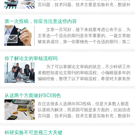
言问题，技术问题。技术主要是实验补充，数据补
充等等，但是语言问题如何来解决呢?这就涉及到
一个SCI润色问题。它对于SCI论文的通过影响甚
第一次投稿，你应当注意这些内容
大，基本上很多退稿的稿件都是因为这个因素导致
的。 可能很多刚刚接触SCI的人还不知道润色的重
文章一旦写好，接下来就要考虑公布于众，为
要性，往往直接忽略这个部分，写作完成后直……
文章选一个适合的期刊是非常重要的。一篇文章能
继续阅读 »
够发表成功，第一你要物色一个合适的期刊；第二
得让编辑跟审稿人对文章感觉满意。 要选哪家期
刊？ 老板和同组的大伙伴们都是很好的资源，因
你了解论文的审核流程吗
为你的研究方向肯定和他们有联系，请他们给你推
荐合适的期刊。如果一定要你自力更生，那不妨反
为了可以掌握论文审稿的状态，不少科研工作
把他们发过的文章研……
继续阅读 »
者都想知道论文期刊的审稿流程。小编根据多年的
编辑经验，整理了以下审稿流程，希望对大家有所
帮助。 科研工作者将论文投给杂志后，会经过三
个流程：初审——外审——终审。编辑初审是三审
从这两个方面做好SCI润色
制的基础。编辑部一般会先对论文稿件进行登记处
理，并安排相关栏目编辑初审，编辑对论文的格
在过去很多人选择向SCI投稿，但是大多数人都是
式、内容是否适合杂志刊发……
继续阅读 »
以退稿为解决，而原因可能是多方面的，比如说语
言问题，技术问题。技术主要是实验补充，数据补
充等等，但是语言问题如何来解决呢?这就涉及到
一个SCI润色问题。它对于SCI论文的通过影响甚
科研实验不可忽视三大关键
大，基本上很多退稿的稿件都是因为这个因素导致