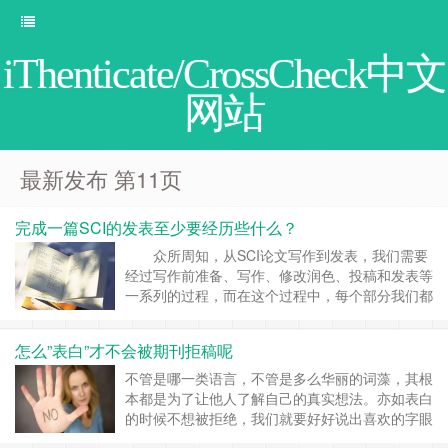
iThenticate/CrossCheck中文
网站
最新发布 第11页
完成一篇SCI的发表至少要经历些什么？
众所周知，从SCI论文写作到发表，我们需要
经过写作前准备、写作、修改润色、投稿和发表等
一系列的过程，而在这个过程中，每个部分我们都
要重视。 首先便是写作之前的准备。 当你的实验
数据收集到接近90%的时候就完全可以开始进行论
怎么”表白”才不会被期刊拒稿呢
文写作的准备工作了。这主要包括查阅5-10篇左
右的与你的实验设计相近的论文(当然不可能完全
不管是哪一类语言，不管是多么华丽的词藻，其根
相同)，初……
继续阅读 »
本都是为了让他人了解自己的真实想法。亦如表白
的时候不想被拒绝，我们就要好好说出喜欢的字眼
一样。SCI也同样是如斯，如果不想被拒稿，语言