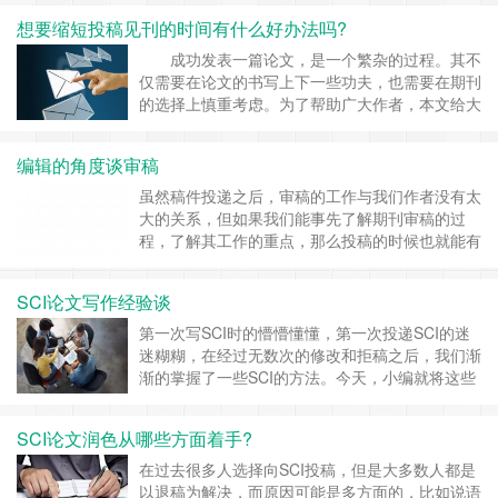
的正确表达就要做好。 在SCI写作中，语言的正确
想要缩短投稿见刊的时间有什么好办法吗?
表达需要我们做好哪些内容呢？ 一是表达清楚而
简练，用最少的文字说明尽可能多的问题，是一篇
成功发表一篇论文，是一个繁杂的过程。其不
高质量论文必不可少的条件。为了使文章精练，
仅需要在论文的书写上下一些功夫，也需要在期刊
必……
继续阅读 »
的选择上慎重考虑。为了帮助广大作者，本文给大
家总结了医学论文快速见刊的方法。 选择合适的
核心期刊 投稿前，应大致了解自己所在领域都有
编辑的角度谈审稿
哪些相关的核心期刊 ，以医学影像学期刊为例，
有许多专业性很强的期刊，同时也有综合影像学杂
虽然稿件投递之后，审稿的工作与我们作者没有太
志，如《中国临……
继续阅读 »
大的关系，但如果我们能事先了解期刊审稿的过
程，了解其工作的重点，那么投稿的时候也就能有
的放矢。所以，了解期刊投稿的重点是什么重要
的。 通常来说，作者把稿件投到杂志社后，
SCI论文写作经验谈
杂志社的编辑或执行编辑会对稿件进行初步的评
估，来筛选出质量好的或适合的稿件。若你的文章
第一次写SCI时的懵懵懂懂，第一次投递SCI的迷
很快被杂志社拒了，那就是没有被送出外……
继续
迷糊糊，在经过无数次的修改和拒稿之后，我们渐
阅读 »
渐的掌握了一些SCI的方法。今天，小编就将这些
方法介绍给大家： 1、一定要有吸引力的题目，思
路清晰的摘要和漂亮的图。这三者是决定SCI论文
SCI论文润色从哪些方面着手?
命运的关键。实际上大部分审稿人（reviewer），
审稿的方法是快速看一下SCI文章文章题目，摘要
在过去很多人选择向SCI投稿，但是大多数人都是
和图，如果这三者不满意，这……
继续阅读 »
以退稿为解决，而原因可能是多方面的，比如说语