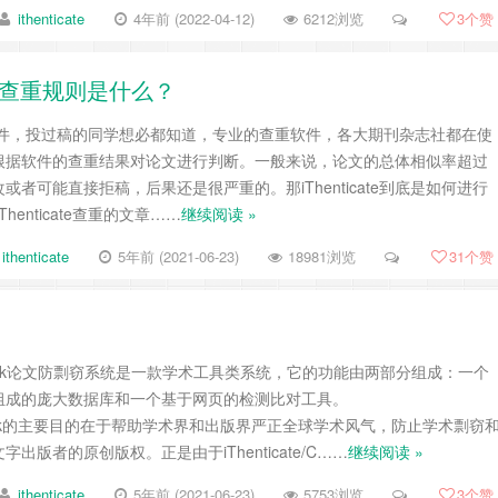
ithenticate
4年前 (2022-04-12)
6212浏览
3
个赞
icate查重规则是什么？
个查重软件，投过稿的同学想必都知道，专业的查重软件，各大期刊杂志社都在使
根据软件的查重结果对论文进行判断。一般来说，论文的总体相似率超过
或者可能直接拒稿，后果还是很严重的。那iThenticate到底是如何进行
henticate查重的文章……
继续阅读 »
ithenticate
5年前 (2021-06-23)
18981浏览
31
个赞
rossCheck论文防剽窃系统是一款学术工具类系统，它的功能由两部分组成：一个
组成的庞大数据库和一个基于网页的检测比对工具。
rossCheck的主要目的在于帮助学术界和出版界严正全球学术风气，防止学术剽窃
出版者的原创版权。正是由于iThenticate/C……
继续阅读 »
ithenticate
5年前 (2021-06-23)
5753浏览
3
个赞