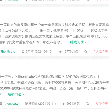
e查重后，一篇论文的重复率由每一个单一重复率通过加权叠加所得，根据重复率总
告可以分为以下几类。 第一类：低重复率(小于10%) 这类论文中
是一些来源相对分散的匹配文本或常见短语。单个匹配来源同时很低，仅
。如果你的文章重复率在10%，那么恭喜你，……
继续阅读 »
ithenticate
5年前 (2021-06-15)
12776浏览
12
个赞
下强大的ithenticate包含有哪些数据库？ 我们的数据库包括： 1、
或种付费学术文章、书籍和会议记录，源于47000种科技、医学期刊以及20万份
,000,000+篇或种开放访问的文章、书籍、会议记录、预印本，百科全书和
,0……
继续阅读 »
ithenticate
5年前 (2021-06-11)
5934浏览
0
个赞