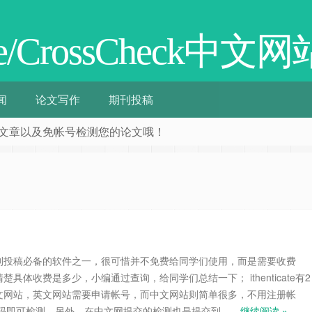
ate/CrossCheck中文网
闻
论文写作
期刊投稿
阅相关文章以及免帐号检测您的论文哦！
为英文期刊投稿必备的软件之一，很可惜并不免费给同学们使用，而是需要收费
具体收费是多少，小编通过查询，给同学们总结一下； ithenticate有2
文网站，英文网站需要申请帐号，而中文网站则简单很多，不用注册帐
扫码即可检测，另外，在中文网提交的检测也是提交到……
继续阅读 »