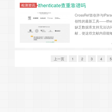
ithenticate查重靠谱吗
检测资讯
CrossRef首创并与
创性的最新工具——ith
缺乏数据库支持无法访问文
献，使这些文献内容能
上一页
1
2
3
4
5