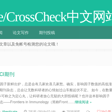
cate/CrossCheck中文网
闻
论文写作
期刊投稿
阅相关文章以及免帐号检测您的论文哦！
CI期刊
影响因子新鲜出炉，总是会有几家欢喜几家愁。确实，影响因子数值的高低涨
的期刊杂志，总会让无数科研者的心情如过山车般起伏不定。 如今，在数
本可称之为定心丸，让科研者放心无疑的大胆投稿呢？也许这本影响因子
rontiers in Immunology（简称Front……
继续阅读 »
ithenticate
7年前 (2019-07-19)
7525浏览
29
个赞