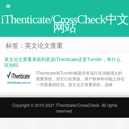
iThenticate/CrossCheck中文
网站
标签：英文论文查重
英文论文查重系统到底选iThenticate还是Turnitin，有什么
区别吗
iThenticate和Turnitin都是非常流行且功能强大的
查重系统，但它们在用途、用户群体和功能上存在
一些显著的区别。英文论文查重系统，选择
iThenticate还是Turnitin，要取决于你的具体需求
和论文类型，如果是期刊投稿发表的文章选择
iThenticate,如果是学校的课堂作业、毕业论文等
Copyright © 2015-2021
iThenticate/CrossCheck
. All rights
选择Turnitin，我们详细说明2者的使用场景和
reserved.
区……
继续阅读 »