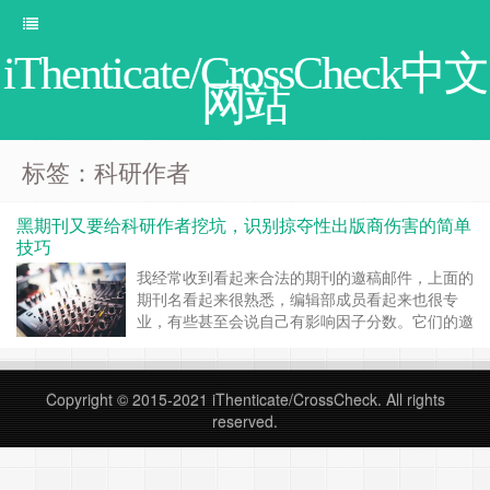
iThenticate/CrossCheck中文
网站
标签：科研作者
黑期刊又要给科研作者挖坑，识别掠夺性出版商伤害的简单
技巧
我经常收到看起来合法的期刊的邀稿邮件，上面的
期刊名看起来很熟悉，编辑部成员看起来也很专
业，有些甚至会说自己有影响因子分数。它们的邀
稿看起来很吸引人，不仅有快速审稿，还保证发
表。如果我是新加入科研发表行列的作者，渴望发
表自己的第一篇论文，我很有可能就会回复投稿，
Copyright © 2015-2021
iThenticate/CrossCheck
. All rights
最后很失望的发现，投稿后我必须要支付高额的论
reserved.
文处理费，但我的文章基本上没有获得传播。于
是，我成为另一……
继续阅读 »