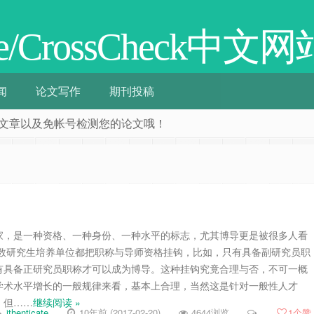
cate/CrossCheck中文网
闻
论文写作
期刊投稿
阅相关文章以及免帐号检测您的论文哦！
家，是一种资格、一种身份、一种水平的标志，尤其博导更是被很多人看
多数研究生培养单位都把职称与导师资格挂钩，比如，只有具备副研究员职
有具备正研究员职称才可以成为博导。这种挂钩究竟合理与否，不可一概
学术水平增长的一般规律来看，基本上合理，当然这是针对一般性人才
。但……
继续阅读 »
ithenticate
10年前 (2017-02-20)
4644浏览
1
个赞