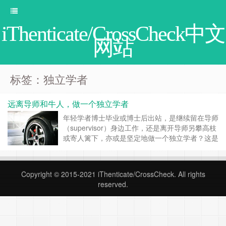
iThenticate/CrossCheck中文
网站
标签：独立学者
远离导师和牛人，做一个独立学者
年轻学者博士毕业或博士后出站，是继续留在导师
（supervisor）身边工作，还是离开导师另攀高枝
或寄人篱下，亦或是坚定地做一个独立学者？这是
一个老生常谈然莫衷一是的问题。英国伯明翰大学
微生物学教授Laura Piddock的建议，在动辄寻求
合作或加入团队的学者看来，可能有点离经叛道。
Copyright © 2015-2021
iThenticate/CrossCheck
. All rights
其一，他建议年轻学者开启自己的学术生涯时，一
reserved.
定要远离自己的导师，即使是有……
继续阅读 »