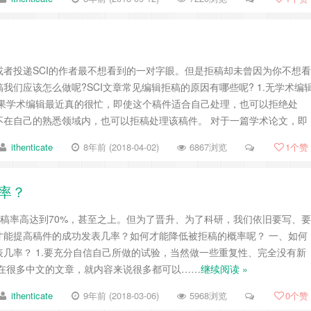
或者投递SCI的作者最不想看到的一对字眼。但是拒稿却未曾因为你不想看
我们应该怎么做呢?SCI文章常见编辑拒稿的原因有哪些呢? 1.无学术编
如果学术编辑最近真的很忙，即使这个稿件适合自己处理，也可以拒绝处
不在自己的熟悉领域内，也可以拒稿处理该稿件。 对于一篇学术论文，即
ithenticate
8年前 (2018-04-02)
6867浏览
1
个赞
率？
稿率高达到70%，甚至之上。但为了晋升、为了科研，我们依旧要写、要
才能提高稿件的成功发表几率？如何才能降低被拒稿的概率呢？ 一、如何
几率？ 1.要充分自信自己所做的试验，当然做一些重复性、完全没有新
现在很多中文的文章，就内容来说很多都可以……
继续阅读 »
ithenticate
9年前 (2018-03-06)
5968浏览
0
个赞