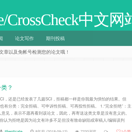
cate/CrossCheck中文网
闻
论文写作
期刊投稿
阅相关文章以及免帐号检测您的论文哦！
一类？
CI，还是已经发表了几篇SCI，拒稿都一样是你我最为惧怕的结果。但
稿也有分类：完全拒稿、可申诉性拒稿、可再投性拒稿。 1.“完全拒绝”：主
人意见，表示不愿再看到该论文，因此，再寄送这类文章是没有意义的。
如果你认为拒绝是因为论文有许多不足但没有致命缺陷或审稿人/编辑误判
ithenticate
8年前 (2018-09-12)
7220浏览
1
个赞