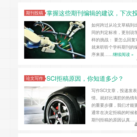
掌握这些期刊编辑的建议，下次
期刊投稿
如何跨过从论文草稿到出
同的判定标准，更别说
样的挑战： 要怎么回复
就来听听个学科期刊的编
序来展……
继续阅读 »
SCI拒稿原因，你知道多少？
论文写作
写作SCI文章，投递
情。就好比满腔的热情
的重要步骤，我们才能
通常在决定拒稿的时候
期刊拒稿的原因认真…