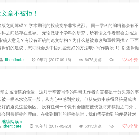
投文章不被拒！
版之间障碍？ 学术期刊的投稿竞争非常激烈。 同一学科的编辑都会有不
学科之间还存在差异。 无论做哪个学科的研究，所有论文作者都会面临这
审稿人意见？有没有正确的论文结构？为什么总被修改和重投困扰？ 下面
辑们的建议，您可能会从中悟到些更好的方法哦~ 写作阶段 1）以逻辑
ithenticate
9年前 (2017-09-16)
6478浏览
4
个赞
发表却面临拒稿的命运，这对于辛苦写作的科研工作者而言都是十分失落的事
却被一桶冰水浇灭一般，从内心中感到挫败。但从失败中获得经验是成功
更好的避免这些误区。 没有任何一个期刊会随随便便就将来稿拒之门外，
都会附带拒稿的理由。在收到期刊的拒稿信时，我们需要做到的便是针对
…
继续阅读 »
ithenticate
10年前 (2017-02-23)
5315浏览
0
个赞