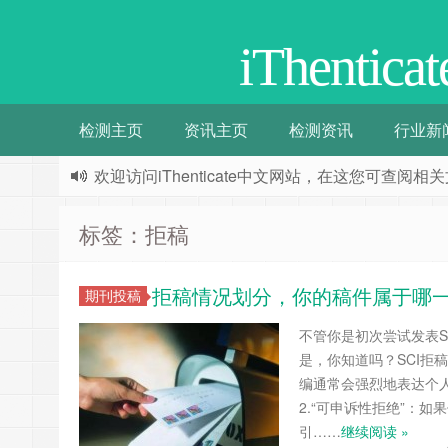
iThenti
检测主页
资讯主页
检测资讯
行业新
欢迎访问iThenticate中文网站，在这您可查
标签：拒稿
拒稿情况划分，你的稿件属于哪
期刊投稿
不管你是初次尝试发表S
是，你知道吗？SCI拒
编通常会强烈地表达个
2.“可申诉性拒绝”：
引……
继续阅读 »