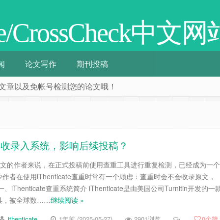
cate/CrossCheck中文网
闻
论文写作
期刊投稿
阅相关文章以及免帐号检测您的论文哦！
文内容收录入系统，影响后续投稿？
I论文的作者来说，在正式投稿前使用查重工具进行重复检测，已经成为一个
者在使用iThenticate查重时常有一个顾虑：查重时会不会收录原文，
henticate查重系统简介 iThenticate是由美国公司Turnitin开发的一
具，被全球数……
继续阅读 »
ithenticate
1年前 (2025-05-27)
2901浏览
0
个赞