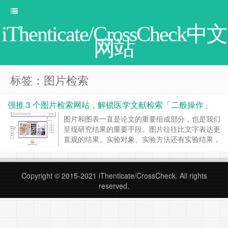
iThenticate/CrossCheck中文
网站
标签：图片检索
强推 3 个图片检索网站，解锁医学文献检索「二般操作」
图片和图表一直是论文的重要组成部分，也是我们
呈现研究结果的重要手段。图片往往比文字表达更
直观的结果。实验对象、实验方法还有实验结果，
一张图片就可以表示了。 打开 Pubmed、Web of
science、google scholar 等网站主页，在检索框
内输入关键检索词，得到一系列目标文章，这是检
Copyright © 2015-2021
iThenticate/CrossCheck
. All rights
索文献的常用方法。今天小编带大家认识几个检索
reserved.
图片的网……
继续阅读 »