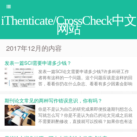
iThenticate/CrossCheck中文
网站
2017年12月的内容
发表一篇SCI需要申请多少钱？
发表一篇SCI论文需要申请多少钱?许多科研工作
者将有这样的一个问题。这个问题应该是这样的回
答，看看你扔在什么杂志、看看有多少因素会影响
决策。这个指标不完全是绝对的，但也没有太大的
区别。 申基金、做实验、发文章，是绝对要精打
期刊论文常见的两种写作错误意识，你有吗？
细算规划的，拿多少钱，能发多高分数的SCI，这
个要了然于胸的，就像过日子要知道柴米油盐酱醋
你是不是认为自己的研究成果即便投递期刊想怎么
茶的价格一样。 接下来，我们通过一个例子来全
写就怎么写？你是不是认为自己的论文完成之后就
面剖……
继续阅读 »
不需要斟酌修改，直接就可以投稿？如果你也有这
两种错误意识，那么，赶紧看看下面的内容。
许多人不按照期刊的要求，投递的稿件想怎么写