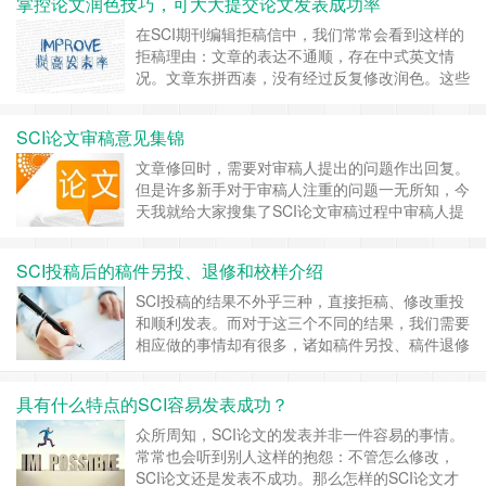
掌控论文润色技巧，可大大提交论文发表成功率
就怎么写？往往这类文章在没送审之前就被期刊编
辑以不符合期刊规定而早早拒稿。对此，我们应该
在SCI期刊编辑拒稿信中，我们常常会看到这样的
在写作稿件的时候详细阅读期刊的投稿……
继续阅
拒稿理由：文章的表达不通顺，存在中式英文情
读 »
况。文章东拼西凑，没有经过反复修改润色。这些
原因是否也曾出现在你的拒稿信中?那么，想要提
高SCI发表几率，你需要做好这些润色。 第
SCI论文审稿意见集锦
一、母语话润色，主要是对文章的论点，论据，用
语以及观点，专业属于以及文献和缩写进行润色，
文章修回时，需要对审稿人提出的问题作出回复。
做到观点更突出，用语更有针对性，专……
继续阅
但是许多新手对于审稿人注重的问题一无所知，今
读 »
天我就给大家搜集了SCI论文审稿过程中审稿人提
得较多的一些问题。 关于前言 …For instance the
second sentence appears to be out of the blue.
SCI投稿后的稿件另投、退修和校样介绍
Please, provide better connecti……
继续阅读 »
SCI投稿的结果不外乎三种，直接拒稿、修改重投
和顺利发表。而对于这三个不同的结果，我们需要
相应做的事情却有很多，诸如稿件另投、稿件退修
和稿件校样等等。今天，我们就说说这三个方面的
内容。 稿件另投 如果被拒的论文质量实
具有什么特点的SCI容易发表成功？
在太差，那作者可以先放一放，等之后有新的想法
再对论文进行修改重投。 修改之后，自然是将文
众所周知，SCI论文的发表并非一件容易的事情。
章重新投递出去。……
继续阅读 »
常常也会听到别人这样的抱怨：不管怎么修改，
SCI论文还是发表不成功。那么怎样的SCI论文才