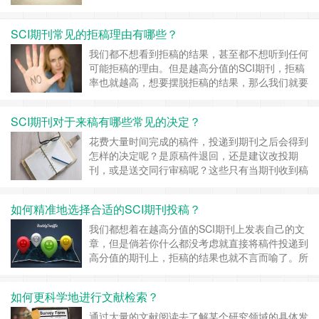
能发表成功呢？发表成功的SCI论文都有哪些特
点？ 语言通顺、易懂 作为一篇SCI论
SCI期刊常见的拒稿理由有哪些？
文，不管是什么期刊都要求受理的manuscript（原
稿）必须具有可读性，任何语言不通的论文势必在
我们都不想看到拒稿的结果，甚至都不想听到任何
语言……
继续阅读 »
可能拒稿的理由。但是越高分值的SCI期刊，拒稿
率也就越高，想要摆脱拒稿的结果，那么我们就要
理解SCI期刊拒稿的各种理由。 理由一：写作和组
织技巧太差 这方面的问题涉及到文章的格
SCI期刊对于来稿有哪些常见的决定？
式，在此推荐一种常见的SCI期刊格式。通常，
SCI杂志 (尤其临床杂志)上的论文格式为文题
花费大量时间完成的稿件，投递到期刊之后会得到
(Title)、栏外文题(……
继续阅读 »
怎样的决定呢？是原稿件退回，还是建议改投期
刊，或是送交同行审稿呢？这些只有当期刊收到稿
件的时候才能见分晓。而对于这些期刊对来稿的常
见决定我们应该注意哪些内容呢？ 1. 未审退
如何精准地选择合适的SCI期刊投稿？
回：这个情况发生在编辑认为论文不符合期刊范畴
或投稿要求，于是在未送交外审的情形下退回稿
我们都想着在越高分值的SCI期刊上发表自己的文
件。有另一种可能是论文里的语言错误……
继续阅
章，但是倘若你什么都没考虑就直接将稿件投递到
读 »
高分值的期刊上，拒稿的结果也就不言而喻了。所
以，投哪个SCI期刊，我们需要对自己的稿件有一
个准确的定位。 在投稿之前，我们需要做
如何更科学地进行文献检索？
到： 1、了解所选SCI期刊的办刊宗旨和范
围，包括期刊的读者对象、侧重点和研究兴趣。只
通过大量的文献阅读去了解某个研究领域的具体发