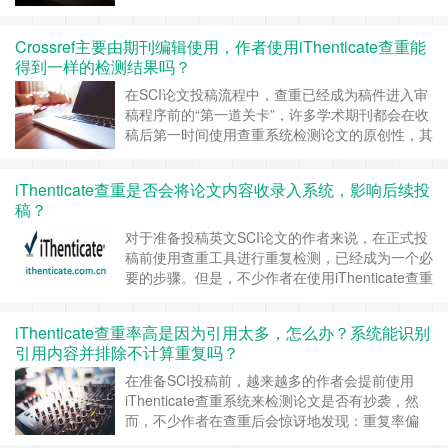
个重要问题：AI写作是否会被学术期刊识别出来？
是否会影响查重结果或导致稿件被拒？ 特别是对
Crossref主要由期刊编辑使用，作者使用iThenticate查重能
于英文SCI论文作者来说，许多期刊使用的查重工
得到一样的检测结果吗？
具就是知名的 iThenticate，这使得“AI率检测”成为
了作者关注的焦点。 ……
继续阅读 »
在SCI论文投稿流程中，查重已经成为稿件进入审
稿程序前的“第一道关卡”，许多学术期刊都会在收
稿后第一时间使用查重系统检测论文的原创性，其
中最常见的查重系统之一便是 iThenticate，而其
背后强大的比对数据库，正是来自于 Crossref。
iThenticate查重是否会将论文内容收录入系统，影响后续投
很多作者在投稿前会提前查重，以确保重复率符合
稿？
期刊要求，避免退稿，但也常有疑问：Crossref不
是面向期刊……
继续阅读 »
对于准备投稿英文SCI论文的作者来说，在正式投
稿前使用查重工具进行重复检测，已经成为一个必
要的步骤。但是，不少作者在使用iThenticate查重
时常有一个顾虑：查重时会不会收录原文，导致影
响后面投稿呢？ 一、iThenticate查重系统简介
iThenticate查重率高是因为引用太多，怎么办？系统能识别
iThenticate是由美国公司Turnitin开发的一款专业
引用内容并排除不计算重复吗？
级英文论文查重工具，被全球数……
继续阅读 »
在准备SCI投稿前，越来越多的作者会提前使用
iThenticate查重系统来检测论文是否有抄袭，然
而，不少作者在查重后会惊讶地发现：重复率偏
高，但通篇几乎没有抄袭内容，主要是因为引用内