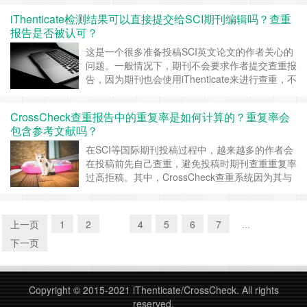
容太多。这时候，很多人都会疑惑： 是不是引用
iThenticate检测结果可以直接提交给SCI期刊编辑吗？查重
太多也会被系统算作重复？iThenticate能不能自动
报告是否被认可？
识别并排除这些引用内容？有没有什么方法可以有
效降低这种“非恶意”的重……
继续阅读 »
这是一个很多准备投稿SCI英文论文的作者关心的
问题。一般情况下，期刊不会要求作者提交查重报
告，因为期刊也会使用iThenticate来进行查重，不
过，iThenticate的检测结果也可以直接提交给SCI
期刊编辑，而且它的查重报告在全球范围内的SCI
CrossCheck查重报告中的重复率是如何计算的？重复率会
期刊中是被广泛认可的。 一、iThenticate检测结
包含参考文献吗？
果可以直接提交给SCI期刊编辑吗？ 可以……
继续
阅读 »
在SCI等国际期刊投稿过程中，越来越多的作者会
在投稿前先自己查重，避免投稿时期刊查重重复率
过高拒稿。其中，CrossCheck查重系统因为其与
全球主流出版社的紧密合作，几乎成为期刊编辑在
初审阶段的指定查重工具。可能同学们比较关心查
重的这2个问题： 1、查重报告中的重复率是如何
上一页
1
2
3
4
5
6
7
...
计算出来的？ 2、系统是否会将参考文献部分计入
下一页
重复率，从而影响最终结果……
继续阅读 »
Copyright © 2015-2021
iThenticate/CrossCheck
. All rights
reserved.