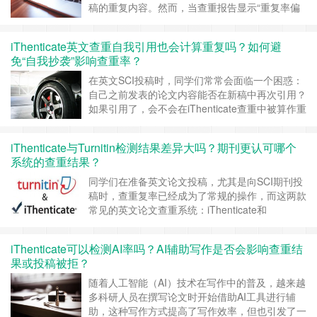
稿的重复内容。然而，当查重报告显示“重复率偏
高”时，许多作者常感疑惑：这些重复是因为合理
引用，还是构成了潜在抄袭？尤其是当报告中出现
iThenticate英文查重自我引用也会计算重复吗？如何避
大量自己之前发表内容的重复时，更令人担心是否
免“自我抄袭”影响查重率？
会被认定为“自我抄袭”。 一、iThenticate如何识别
重复内容？ i……
继续阅读 »
在英文SCI投稿时，同学们常常会面临一个困惑：
自己之前发表的论文内容能否在新稿中再次引用？
如果引用了，会不会在iThenticate查重中被算作重
复内容？ 这个问题涉及到“自我抄袭（”的判断标准
与技术检测机制，处理不当甚至可能导致重复率过
iThenticate与Turnitin检测结果差异大吗？期刊更认可哪个
高，进而被期刊拒稿。 一、自我引用是否会被
系统的查重结果？
iThenticate计入重复率？ 先说结论：会计入重
复。 ……
继续阅读 »
同学们在准备英文论文投稿，尤其是向SCI期刊投
稿时，查重复率已经成为了常规的操作，而这两款
常见的英文论文查重系统：iThenticate和
Turnitin，经常被作者提及和比较，许多作者有疑
惑：二者检测的结果差异大吗？期刊更认可哪个系
iThenticate可以检测AI率吗？AI辅助写作是否会影响查重结
统的结果？ 一、技术背景与适用对象不同 虽然
果或投稿被拒？
iThenticate和Turnitin都同属于美国的Tur……
继续
阅读 »
随着人工智能（AI）技术在写作中的普及，越来越
多科研人员在撰写论文时开始借助AI工具进行辅
助，这种写作方式提高了写作效率，但也引发了一