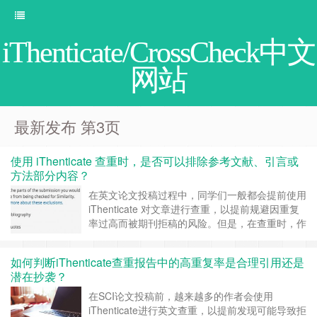
iThenticate/CrossCheck中文
网站
最新发布 第3页
使用 iThenticate 查重时，是否可以排除参考文献、引言或
方法部分内容？
在英文论文投稿过程中，同学们一般都会提前使用
iThenticate 对文章进行查重，以提前规避因重复
率过高而被期刊拒稿的风险。但是，在查重时，作
者常常有一个实际疑问：iThenticate 是否允许排
除参考文献、引言或方法部分的内容，以避免“非
如何判断iThenticate查重报告中的高重复率是合理引用还是
核心部分”造成重复率偏高？ 一、iThenticate 是否
潜在抄袭？
可以排除参考文献？ 可以的，系统有提供这……
继续阅读 »
在SCI论文投稿前，越来越多的作者会使用
iThenticate进行英文查重，以提前发现可能导致拒