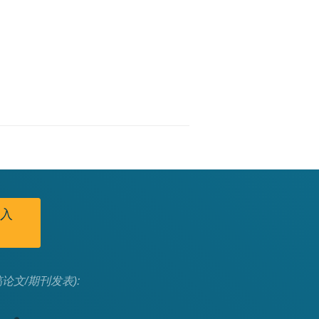
I入
论文/期刊发表):