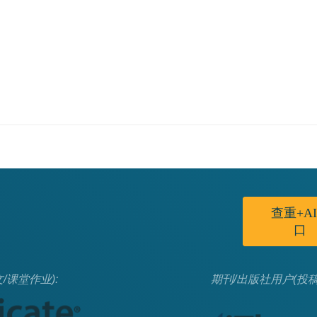
查重+A
口
/课堂作业):
期刊/出版社用户(投稿