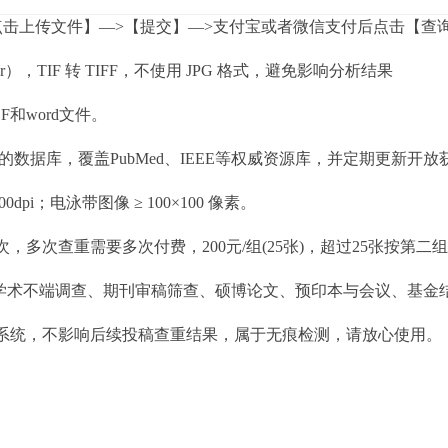
点击上传文件】—>【提交】—>支付宝或者微信支付后点击【查
ar），TIF 转 TIFF，不使用 JPG 格式，避免影响分析结果
DF和word文件。
片的数据库，覆盖PubMed、IEEE等权威资源库，并定期更新开
0dpi；电泳带图像 ≥ 100×100 像素。
，多次查重需要多次付费，200元/组(25张)，超过25张按第二
、学术不端调查、期刊审稿筛查、硕博论文、预印本与会议、基金
系统，不影响后续投稿查重结果，属于无痕检测，请放心使用。